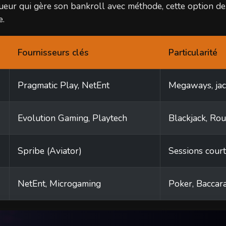
eur qui gère son bankroll avec méthode, cette option de 
e.
Fournisseurs clés
Particularité
Pragmatic Play, NetEnt
Megaways, jac
Evolution Gaming, Playtech
Blackjack, Rou
Spribe (Aviator)
Sessions court
NetEnt, Microgaming
Poker, Baccara