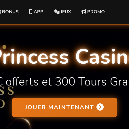
BONUS
APP
JEUX
PROMO
rincess Casi
offerts et 300 Tours Gratu
JOUER MAINTENANT