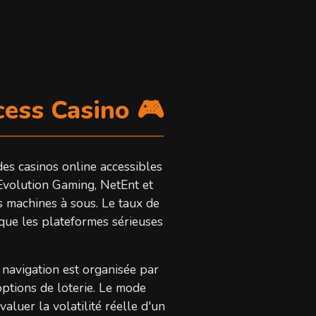
cess Casino 🎮
des casinos online accessibles
 Evolution Gaming, NetEnt et
s machines à sous. Le taux de
que les plateformes sérieuses
 navigation est organisée par
 options de loterie. Le mode
aluer la volatilité réelle d'un