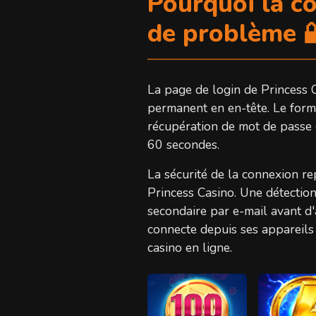
Pourquoi la c
de problème 
La page de login de Princess C
permanent en en-tête. Le formu
récupération de mot de passe e
60 secondes.
La sécurité de la connexion re
Princess Casino. Une détection
secondaire par e-mail avant d'
connecte depuis ses appareils 
casino en ligne.