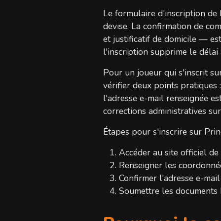
Le formulaire d'inscription de 
devise. La confirmation de com
et justificatif de domicile — 
l'inscription supprime le délai
Pour un joueur qui s'inscrit su
vérifier deux points pratiques
l'adresse e-mail renseignée est
corrections administratives su
Étapes pour s'inscrire sur Prin
Accéder au site officiel de
Renseigner les coordonnée
Confirmer l'adresse e-mail 
Soumettre les documents 