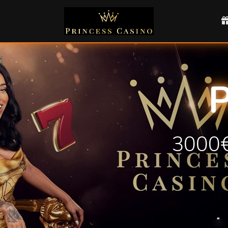
P
3000€ 