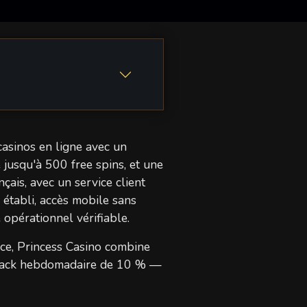
casinos en ligne avec un
jusqu'à 500 free spins, et une
çais, avec un service client
établi, accès mobile sans
opérationnel vérifiable.
ance, Princess Casino combine
hback hebdomadaire de 10 % —